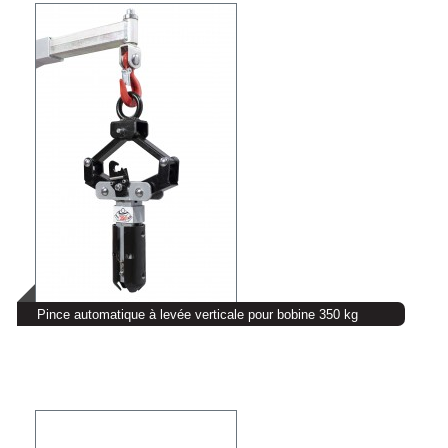
Pince automatique à levée verticale pour bobine 350 kg