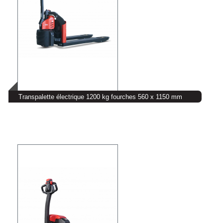
Transpalette électrique 1200 kg fourches 560 x 1150 mm