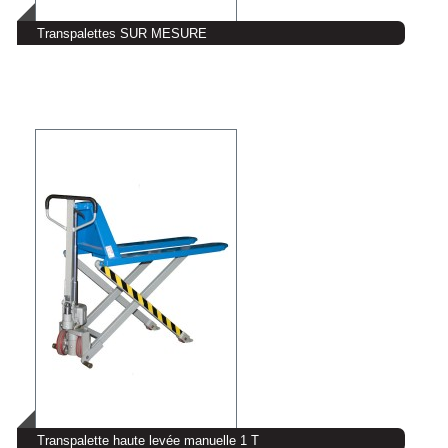
Transpalettes SUR MESURE
Transpalette haute levée manuelle 1 T