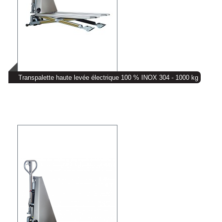
Transpalette haute levée électrique 100 % INOX 304 - 1000 kg