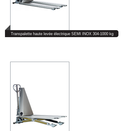
Transpalette haute levée électrique SEMI INOX 304-1000 kg