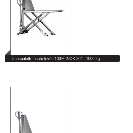
Transpalette haute levée 100% INOX 304 - 1000 kg