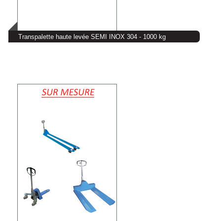
Transpalette haute levée SEMI INOX 304 - 1000 kg