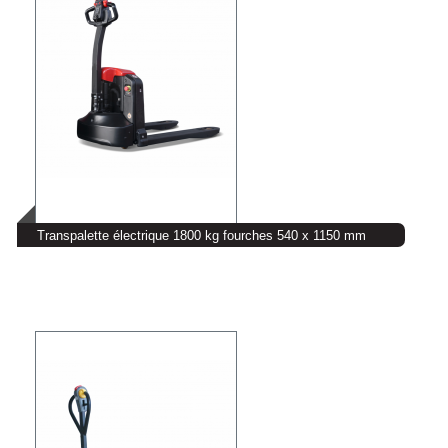
Transpalette électrique 1800 kg fourches 540 x 1150 mm